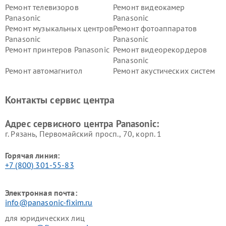
Ремонт телевизоров
Ремонт видеокамер
Panasonic
Panasonic
Ремонт музыкальных центров
Ремонт фотоаппаратов
Panasonic
Panasonic
Ремонт принтеров Panasonic
Ремонт видеорекордеров
Panasonic
Ремонт автомагнитол
Ремонт акустических систем
Panasonic
Panasonic
Ремонт факсов Panasonic
Ремонт интерактивных
Контакты сервис центра
панелей Panasonic
Ремонт ресиверов Panasonic
Ремонт ноутбуков Panasonic
Адрес сервисного центра Panasonic:
г. Рязань, Первомайский просп., 70, корп. 1
Горячая линия:
+7 (800) 301-55-83
Электронная почта:
info@panasonic-fixim.ru
для юридических лиц