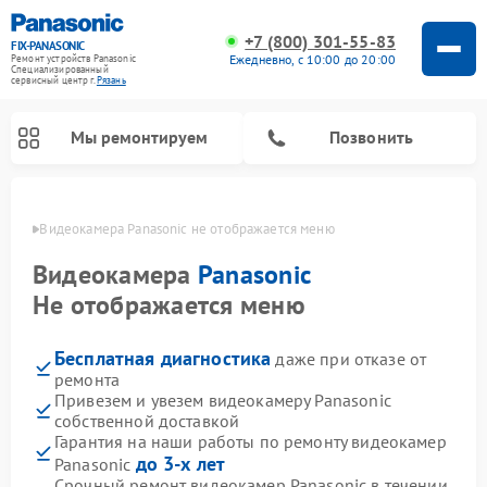
+7 (800) 301-55-83
FIX-PANASONIC
Ежедневно, с 10:00 до 20:00
Ремонт устройств Panasonic
Специализированный
cервисный центр г.
Рязань
Мы ремонтируем
Позвонить
язани
Видеокамера Panasonic не отображается меню
Видеокамера
Panasonic
Не отображается меню
Бесплатная диагностика
даже при отказе от
ремонта
Привезем и увезем видеокамеру Panasonic
собственной доставкой
Ремонт интерактивных панелей Panasonic
Ремонт фотоаппаратов Panasonic
Ремонт видеорекордеров Panasonic
Ремонт акустических систем Panasonic
Ремонт кондиционеров Panasonic
Ремонт парогенераторов Panasonic
Ремонт микроволновых печей Panasonic
Ремонт музыкальных центров Panasonic
Ремонт автомагнитол Panasonic
Ремонт холодильников Panasonic
Ремонт массажных кресел Panasonic
Гарантия на наши работы по ремонту видеокамер
до 3-х лет
Panasonic
Срочный ремонт видеокамер Panasonic в течении