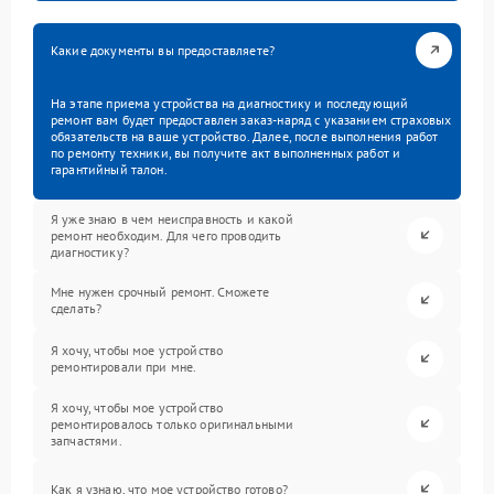
Какие документы вы предоставляете?
На этапе приема устройства на диагностику и последующий
ремонт вам будет предоставлен заказ-наряд с указанием страховых
обязательств на ваше устройство. Далее, после выполнения работ
по ремонту техники, вы получите акт выполненных работ и
гарантийный талон.
Я уже знаю в чем неисправность и какой
ремонт необходим. Для чего проводить
диагностику?
Мне нужен срочный ремонт. Сможете
сделать?
Я хочу, чтобы мое устройство
ремонтировали при мне.
Я хочу, чтобы мое устройство
ремонтировалось только оригинальными
запчастями.
Как я узнаю, что мое устройство готово?