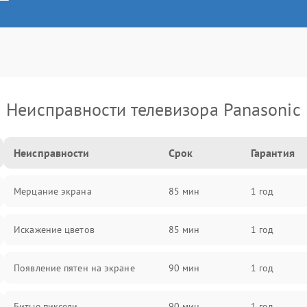
Неисправности телевизора Panasonic
Неисправности
Срок
Гарантия
Мерцание экрана
85 мин
1 год
Искажение цветов
85 мин
1 год
Появление пятен на экране
90 мин
1 год
Битые пиксели
90 мин
1 год