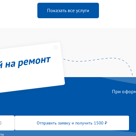
Показать все услуги
й на ремонт
При оформл
Отправить заявку и получить 1500 ₽
сти