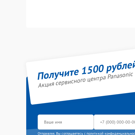
Получите 1500 рубле
Акция сервисного центра Panasonic
Отправляя, Вы соглашаетесь с
политикой конфиденциально