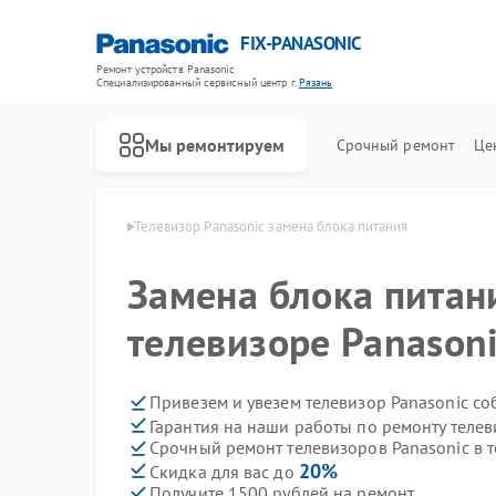
FIX-PANASONIC
Ремонт устройств Panasonic
Специализированный cервисный центр г.
Рязань
Мы ремонтируем
Срочный ремонт
Це
 Panasonic в Рязани
Телевизор Panasonic замена блока питания
Замена блока питан
телевизоре Panasoni
Привезем и увезем телевизор Panasonic со
Гарантия на наши работы по ремонту теле
Срочный ремонт телевизоров Panasonic в т
20%
Скидка для вас до
Получите 1500 рублей на ремонт
Ремонт видеокамер Panasonic
Ремонт музыкальных центров Panasonic
Ремонт фотоаппаратов Panasonic
Ремонт видеорекордеров Panasonic
Ремонт автомагнитол Panasonic
Ремонт акустических систем Panasonic
Ремонт интерактивных панелей Panasonic
Ремонт кондиционеров Panasonic
Ремонт холодильников Panasonic
Ремонт парогенераторов Panasonic
Ремонт микроволновых печей Panasonic
Ремонт массажных кресел Panasonic
Ремонт сплит-систем Panasonic