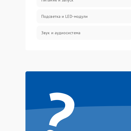
Питание и запуск
Подсветка и LED-модули
Звук и аудиосистема
Сигнал и приём каналов
Разъёмы и интерфейсы
?
Механические повреждения
Программное обеспечение
Корпус и механика