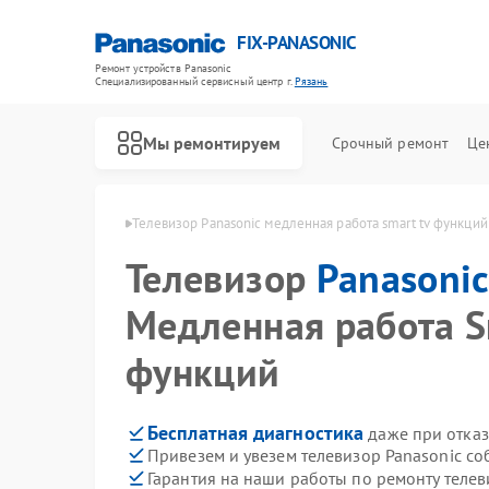
FIX-PANASONIC
Ремонт устройств Panasonic
Специализированный cервисный центр г.
Рязань
Мы ремонтируем
Срочный ремонт
Це
 Panasonic в Рязани
Телевизор Panasonic медленная работа smart tv функций
Телевизор
Panasoni
Медленная работа S
функций
Бесплатная диагностика
даже при отказ
Привезем и увезем телевизор Panasonic со
Гарантия на наши работы по ремонту теле
Ремонт видеокамер Panasonic
Ремонт музыкальных центров Panasonic
Ремонт фотоаппаратов Panasonic
Ремонт видеорекордеров Panasonic
Ремонт автомагнитол Panasonic
Ремонт акустических систем Panasonic
Ремонт интерактивных панелей Panasonic
Ремонт кондиционеров Panasonic
Ремонт холодильников Panasonic
Ремонт парогенераторов Panasonic
Ремонт микроволновых печей Panasonic
Ремонт массажных кресел Panasonic
Ремонт сплит-систем Panasonic