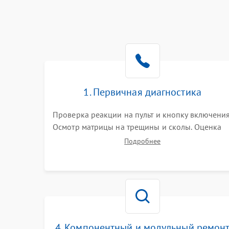
1. Первичная диагностика
Проверка реакции на пульт и кнопку включения
Осмотр матрицы на трещины и сколы. Оценка
звука, наличия подсветки и индикаторов
Подробнее
ошибок. Подключение тестовых источников
сигнала для выявления симптомов поломки.
4. Компонентный и модульный ремон