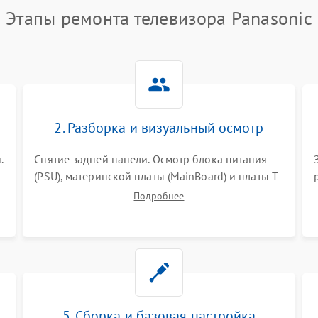
Этапы ремонта телевизора Panasonic
2. Разборка и визуальный осмотр
.
Снятие задней панели. Осмотр блока питания
(PSU), материнской платы (MainBoard) и платы T-
Con на вздутые конденсаторы, прогары,
Подробнее
окисления и микротрещины. Проверка
надежности фиксации и целостности шлейфов.
т
5. Сборка и базовая настройка