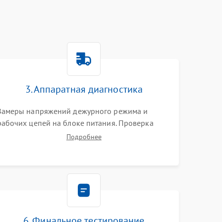
3. Аппаратная диагностика
Замеры напряжений дежурного режима и
рабочих цепей на блоке питания. Проверка
видеосигналов на плате T-Con с помощью
Подробнее
осциллографа. Тестирование LED-драйвера и
светодиодных планок подсветки мультиметром.
6. Финальное тестирование