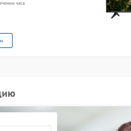
ечении часа
ны
цию