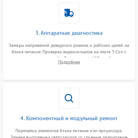
3. Аппаратная диагностика
Замеры напряжений дежурного режима и рабочих цепей на
блоке питания. Проверка видеосигналов на плате T-Con с
помощью осциллографа. Тестирование LED-драйвера и
Подробнее
светодиодных планок подсветки мультиметром.
4. Компонентный и модульный ремонт
Перепайка элементов блока питания или процессора.
Замена выгоревших светодиодов со сложным демонтажом