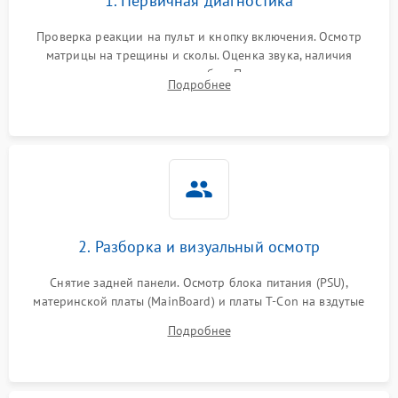
1. Первичная диагностика
Проверка реакции на пульт и кнопку включения. Осмотр
матрицы на трещины и сколы. Оценка звука, наличия
подсветки и индикаторов ошибок. Подключение тестовых
Подробнее
источников сигнала для выявления симптомов поломки.
2. Разборка и визуальный осмотр
Снятие задней панели. Осмотр блока питания (PSU),
материнской платы (MainBoard) и платы T-Con на вздутые
конденсаторы, прогары, окисления и микротрещины.
Подробнее
Проверка надежности фиксации и целостности шлейфов.