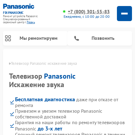
+7 (800) 301-55-83
FIX-PANASONIC
Ежедневно, с 10:00 до 20:00
Ремонт устройств Panasonic
Специализированный
cервисный центр г.
Рязань
Мы ремонтируем
Позвонить
язани
Телевизор Panasonic искажение звука
Телевизор
Panasonic
Искажение звука
Бесплатная диагностика
даже при отказе от
ремонта
Привезем и увезем телевизор Panasonic
собственной доставкой
Ремонт интерактивных панелей Panasonic
Ремонт фотоаппаратов Panasonic
Ремонт видеорекордеров Panasonic
Ремонт акустических систем Panasonic
Ремонт кондиционеров Panasonic
Ремонт парогенераторов Panasonic
Ремонт микроволновых печей Panasonic
Ремонт музыкальных центров Panasonic
Ремонт автомагнитол Panasonic
Ремонт холодильников Panasonic
Ремонт массажных кресел Panasonic
Гарантия на наши работы по ремонту телевизоров
до 3-х лет
Panasonic
Срочный ремонт телевизоров Panasonic в течении