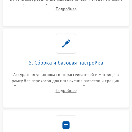
хрупкой матрицы. Восстановление поврежденных дорожек,
Подробнее
прошивка микросхем памяти EEPROM
5. Сборка и базовая настройка
Аккуратная установка светорассеивателей и матрицы в
рамку без перекосов для исключения засветов и трещин.
Подключение внутренних шлейфов. Закрытие корпуса.
Подробнее
Сброс настроек и обновление программного обеспечения.