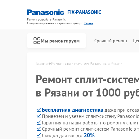
FIX-PANASONIC
Ремонт устройств Panasonic
Специализированный cервисный центр г.
Рязань
Мы ремонтируем
Срочный ремонт
Це
Главная
Ремонт сплит-систем Panasonic в Рязани
Ремонт сплит-систе
в Рязани от 1000 руб
Бесплатная диагностика
даже при отказ
Привезем и увезем сплит-систему Panasoni
Гарантия на наши работы по ремонту сплит
Срочный ремонт сплит-систем Panasonic в 
20%
Скидка для вас до
Ремонт телевизоров Panasonic
Ремонт видеокамер Panasonic
Ремонт музыкальных центров Panasonic
Ремонт фотоаппаратов Panasonic
Ремонт видеорекордеров Panasonic
Ремонт автомагнитол Panasonic
Ремонт акустических систем Panasonic
Ремонт интерактивных панелей Panasonic
Ремонт кондиционеров Panasonic
Ремонт холодильников Panasonic
Ремонт парогенераторов Panasonic
Ремонт микроволновых печей Panasonic
Ремонт массажных кресел Panasonic