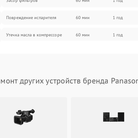
Засор фильтров
60 мин
1 год
Повреждение испарителя
60 мин
1 год
Утечка масла в компрессоре
60 мин
1 год
Повреждение трубопроводов
60 мин
1 год
Неисправность четырехходового
60 мин
1 год
клапана
монт других устройств бренда Panaso
Поломка подшипников
60 мин
1 год
вентилятора