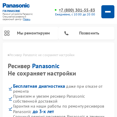
+7 (800) 301-55-83
FIX-PANASONIC
Ежедневно, с 10:00 до 20:00
Ремонт устройств Panasonic
Специализированный
cервисный центр г.
Рязань
Мы ремонтируем
Позвонить
язани
Ресивер Panasonic не сохраняет настройки
Ресивер
Panasonic
Не сохраняет настройки
Бесплатная диагностика
даже при отказе от
ремонта
Привезем и увезем ресивер Panasonic
собственной доставкой
Ремонт музыкальных центров Panasonic
Ремонт автомагнитол Panasonic
Ремонт кондиционеров Panasonic
Ремонт парогенераторов Panasonic
Ремонт микроволновых печей Panasonic
Ремонт интерактивных панелей Panasonic
Ремонт фотоаппаратов Panasonic
Ремонт видеорекордеров Panasonic
Ремонт акустических систем Panasonic
Ремонт холодильников Panasonic
Ремонт массажных кресел Panasonic
Гарантия на наши работы по ремонту ресиверов
до 3-х лет
Panasonic
Срочный ремонт ресиверов Panasonic в течении