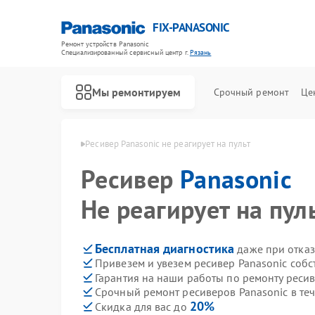
FIX-PANASONIC
Ремонт устройств Panasonic
Специализированный cервисный центр г.
Рязань
Мы ремонтируем
Срочный ремонт
Це
 Panasonic в Рязани
Ресивер Panasonic не реагирует на пульт
Ресивер
Panasonic
Не реагирует на пул
Бесплатная диагностика
даже при отказ
Привезем и увезем ресивер Panasonic соб
Гарантия на наши работы по ремонту реси
Срочный ремонт ресиверов Panasonic в те
20%
Скидка для вас до
Ремонт телевизоров Panasonic
Ремонт видеокамер Panasonic
Ремонт музыкальных центров Panasonic
Ремонт фотоаппаратов Panasonic
Ремонт видеорекордеров Panasonic
Ремонт автомагнитол Panasonic
Ремонт акустических систем Panasonic
Ремонт интерактивных панелей Panasonic
Ремонт кондиционеров Panasonic
Ремонт холодильников Panasonic
Ремонт парогенераторов Panasonic
Ремонт микроволновых печей Panasonic
Ремонт массажных кресел Panasonic
Ремонт сплит-систем Panasonic