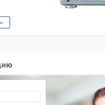
ны
цию