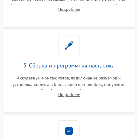
Тщательная очистка тракта печати, контактов и линз блока
Подробнее
лазера (LSU) от просыпанного тонера и пыли.
5. Сборка и программная настройка
Аккуратный монтаж узлов, подключение разъемов и
установка корпуса. Сброс сервисных ошибок, обнуление
счетчиков абсорбера (памперса) или узла переноса,
Подробнее
обновление прошивки и программная калибровка аппарата.