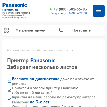
+7 (800) 301-55-83
FIX-PANASONIC
Ежедневно, с 10:00 до 20:00
Ремонт устройств Panasonic
Специализированный
cервисный центр г.
Рязань
Мы ремонтируем
Позвонить
язани
Принтер Panasonic забирает несколько листов
Принтер
Panasonic
Забирает несколько листов
Бесплатная диагностика
даже при отказе от
ремонта
Привезем и увезем принтер Panasonic
собственной доставкой
Ремонт интерактивных панелей Panasonic
Ремонт музыкальных центров Panasonic
Ремонт видеорекордеров Panasonic
Ремонт акустических систем Panasonic
Ремонт кондиционеров Panasonic
Ремонт парогенераторов Panasonic
Ремонт микроволновых печей Panasonic
Ремонт фотоаппаратов Panasonic
Ремонт автомагнитол Panasonic
Ремонт холодильников Panasonic
Ремонт массажных кресел Panasonic
Гарантия на наши работы по ремонту принтеров
до 3-х лет
Panasonic
Срочный ремонт принтеров Panasonic в течении