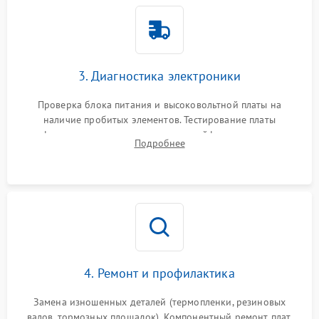
3. Диагностика электроники
Проверка блока питания и высоковольтной платы на
наличие пробитых элементов. Тестирование платы
форматирования, целостности шлейфов, контактов
Подробнее
картриджа и оптопар (датчиков прохождения и наличия
бумаги).
4. Ремонт и профилактика
Замена изношенных деталей (термопленки, резиновых
валов, тормозных площадок). Компонентный ремонт плат.