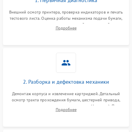
1. Первичная диагностика
Внешний осмотр принтера, проверка индикаторов и печать
тестового листа. Оценка работы механизма подачи бумаги,
выявление посторонних шумов, замятий и первичный анализ
Подробнее
дефектов печати (полосы, фон, пробелы).
2. Разборка и дефектовка механики
Демонтаж корпуса и извлечение картриджей. Детальный
осмотр тракта прохождения бумаги, шестерней привода,
роликов захвата и узла термозакрепления (фьюзера). Поиск
Подробнее
физического износа и повреждений деталей.