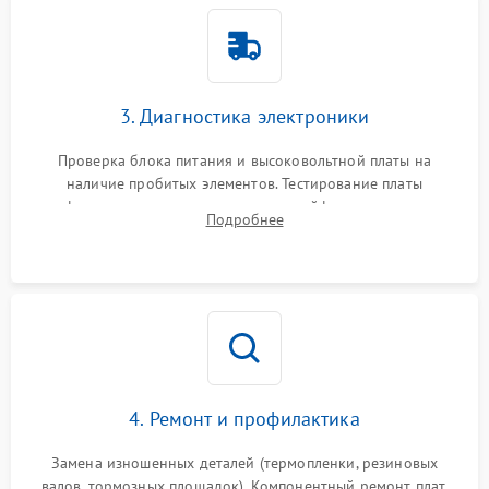
3. Диагностика электроники
Проверка блока питания и высоковольтной платы на
наличие пробитых элементов. Тестирование платы
форматирования, целостности шлейфов, контактов
Подробнее
картриджа и оптопар (датчиков прохождения и наличия
бумаги).
4. Ремонт и профилактика
Замена изношенных деталей (термопленки, резиновых
валов, тормозных площадок). Компонентный ремонт плат.