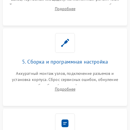
Тщательная очистка тракта печати, контактов и линз блока
Подробнее
лазера (LSU) от просыпанного тонера и пыли.
5. Сборка и программная настройка
Аккуратный монтаж узлов, подключение разъемов и
установка корпуса. Сброс сервисных ошибок, обнуление
счетчиков абсорбера (памперса) или узла переноса,
Подробнее
обновление прошивки и программная калибровка аппарата.