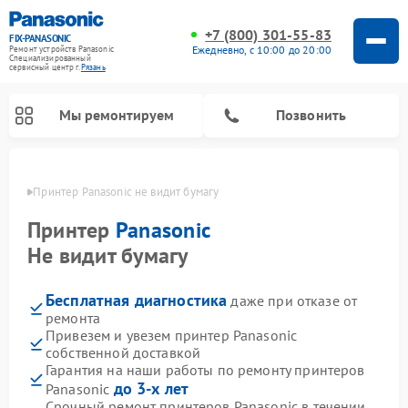
+7 (800) 301-55-83
FIX-PANASONIC
Ежедневно, с 10:00 до 20:00
Ремонт устройств Panasonic
Специализированный
cервисный центр г.
Рязань
Мы ремонтируем
Позвонить
язани
Принтер Panasonic не видит бумагу
Принтер
Panasonic
Не видит бумагу
Бесплатная диагностика
даже при отказе от
ремонта
Привезем и увезем принтер Panasonic
собственной доставкой
Ремонт интерактивных панелей Panasonic
Ремонт музыкальных центров Panasonic
Ремонт видеорекордеров Panasonic
Ремонт акустических систем Panasonic
Ремонт кондиционеров Panasonic
Ремонт парогенераторов Panasonic
Ремонт микроволновых печей Panasonic
Ремонт фотоаппаратов Panasonic
Ремонт автомагнитол Panasonic
Ремонт холодильников Panasonic
Ремонт массажных кресел Panasonic
Гарантия на наши работы по ремонту принтеров
до 3-х лет
Panasonic
Срочный ремонт принтеров Panasonic в течении