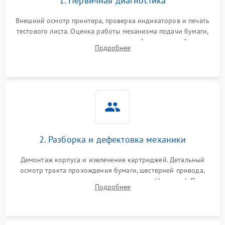
1. Первичная диагностика
Внешний осмотр принтера, проверка индикаторов и печать
тестового листа. Оценка работы механизма подачи бумаги,
выявление посторонних шумов, замятий и первичный анализ
Подробнее
дефектов печати (полосы, фон, пробелы).
2. Разборка и дефектовка механики
Демонтаж корпуса и извлечение картриджей. Детальный
осмотр тракта прохождения бумаги, шестерней привода,
роликов захвата и узла термозакрепления (фьюзера). Поиск
Подробнее
физического износа и повреждений деталей.