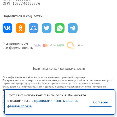
ОГРН 1077746335776
Поделиться в соц. сетях:
Мы принимаем
все формы оплаты
Политика конфиденциальности
Вся информация на сайте носит исключительно справочный характер.
Товарные знаки используются исключительно для описания устройств, в отношении которых
сервисные центры ryz.panasonic-fixim.ru предоставляют услуги по ремонту. Услуги
оказываются в неавторизованных сервисных центрах ryz.panasonic-fixim.ru, которые не
связаны с правообладателями товарных знаков или их официальными представителями.
Ремонт осуществляется для устройств, уже введенных в гражданский оборот в соответствии
Этот сайт использует файлы cookie. Вы можете
со статьей 1487 ГК РФ.
Использование товарных знаков не преследует цели индивидуализации услуг или введения
ознакомиться с
правилами использования
Согласен
потребителей в заблуждение, а служит для информирования о предоставляемых услугах по
файлов cookie
ремонту техники указанных брендов.
Представленная на сайте информация не является публичной офертой, определяемой
положениями Статьи 437(2) Гражданского кодекса РФ