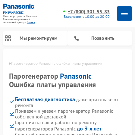
+7 (800) 301-55-83
FIX-PANASONIC
Ежедневно, с 10:00 до 20:00
Ремонт устройств Panasonic
Специализированный
cервисный центр г.
Рязань
Мы ремонтируем
Позвонить
язани
Парогенератор Panasonic ошибка платы управления
Парогенератор
Panasonic
Ошибка платы управления
Бесплатная диагностика
даже при отказе от
ремонта
Привезем и увезем парогенератор Panasonic
собственной доставкой
Ремонт музыкальных центров Panasonic
Ремонт автомагнитол Panasonic
Ремонт холодильников Panasonic
Ремонт микроволновых печей Panasonic
Ремонт интерактивных панелей Panasonic
Ремонт фотоаппаратов Panasonic
Ремонт видеорекордеров Panasonic
Ремонт акустических систем Panasonic
Ремонт кондиционеров Panasonic
Ремонт массажных кресел Panasonic
Гарантия на наши работы по ремонту
до 3-х лет
парогенераторов Panasonic
Срочный ремонт парогенераторов Panasonic в