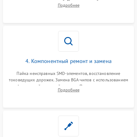
дежурных напряжений. Проверка цепей питания,
Подробнее
мультиконтроллера, процессора и видеочипа.
4. Компонентный ремонт и замена
Пайка неисправных SMD-элементов, восстановление
токоведущих дорожек. Замена BGA-чипов с использованием
инфракрасной паяльной станции. Прошивка микросхемы
Подробнее
BIOS или замена поврежденных портов USB