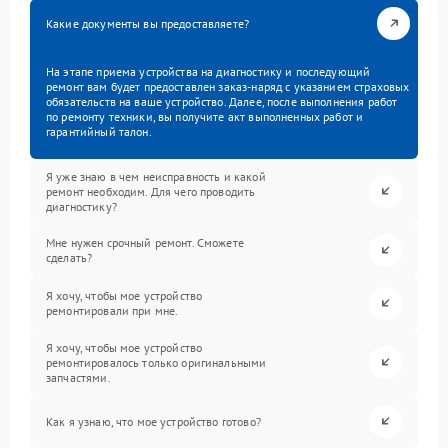
Какие документы вы предоставляете?
На этапе приема устройства на диагностику и последующий
ремонт вам будет предоставлен заказ-наряд с указанием страховых
обязательств на ваше устройство. Далее, после выполнения работ
по ремонту техники, вы получите акт выполненных работ и
гарантийный талон.
Я уже знаю в чем неисправность и какой
ремонт необходим. Для чего проводить
диагностику?
Мне нужен срочный ремонт. Сможете
сделать?
Я хочу, чтобы мое устройство
ремонтировали при мне.
Я хочу, чтобы мое устройство
ремонтировалось только оригинальными
запчастями.
Как я узнаю, что мое устройство готово?