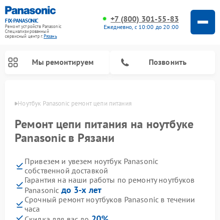
+7 (800) 301-55-83
FIX-PANASONIC
Ежедневно, с 10:00 до 20:00
Ремонт устройств Panasonic
Специализированный
cервисный центр г.
Рязань
Мы ремонтируем
Позвонить
язани
Ноутбук Panasonic ремонт цепи питания
Ремонт цепи питания на ноутбуке
Panasonic в Рязани
Привезем и увезем ноутбук Panasonic
собственной доставкой
Гарантия на наши работы по ремонту ноутбуков
до 3-х лет
Panasonic
Ремонт музыкальных центров Panasonic
Ремонт автомагнитол Panasonic
Ремонт кондиционеров Panasonic
Ремонт парогенераторов Panasonic
Ремонт микроволновых печей Panasonic
Ремонт интерактивных панелей Panasonic
Ремонт фотоаппаратов Panasonic
Ремонт видеорекордеров Panasonic
Ремонт акустических систем Panasonic
Ремонт холодильников Panasonic
Ремонт массажных кресел Panasonic
Срочный ремонт ноутбуков Panasonic в течении
часа
20%
Скидка для вас до