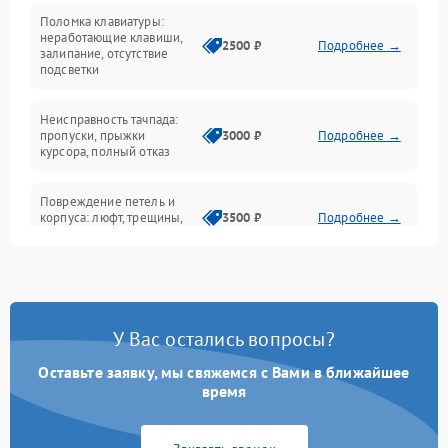
Поломка клавиатуры:
Интерфейсные проблемы
неработающие клавиши,
2500 ₽
Подробнее →
залипание, отсутствие
подсветки
Батарея
Неисправность тачпада:
Сеть и интернет
пропуски, прыжки
3000 ₽
Подробнее →
курсора, полный отказ
Система охлаждения
Повреждение петель и
корпуса: люфт, трещины,
3500 ₽
Подробнее →
деформация
Проблемы аккумулятора:
быстрая разрядка,
2500 ₽
Подробнее →
невозможность зарядки,
вздутие
У Вас остались вопросы?
Оставьте заявку, мы свяжемся с Вами в ближайшее
Неисправность зарядного
время
устройства или разъёма
2000 ₽
Подробнее →
питания