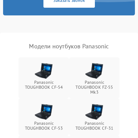
Заказать звонок
Перегрев из‑за пыли,
износа термопасты или
2500 ₽
Подробнее →
неисправности кулера
Выход из строя SSD или
HDD: медленная загрузка,
3000 ₽
Подробнее →
ошибки чтения,
пропадание диска
Модели ноутбуков Panasonic
Неисправность
оперативной памяти:
2000 ₽
Подробнее →
вылеты приложений,
синие экраны
Panasonic
Panasonic
TOUGHBOOK CF-54
TOUGHBOOK FZ-55
Проблемы Wi‑Fi или
Mk3
2500 ₽
Подробнее →
Bluetooth модулей
Panasonic
Panasonic
TOUGHBOOK CF-53
TOUGHBOOK CF-31