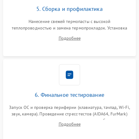
5. Сборка и профилактика
Нанесение свежей термопасты с высокой
теплопроводностью и замена термопрокладок. Установка
системы охлаждения, подключение всех внутренних
Подробнее
шлейфов, модулей памяти и накопителей. Предварительная
сборка корпуса.
6. Финальное тестирование
Запуск ОС и проверка периферии (клавиатура, тачпад, Wi-Fi,
звук, камера). Проведение стресс-тестов (AIDA64, FurMark)
для контроля температурного режима и стабильности
Подробнее
системы под пиковой нагрузкой.