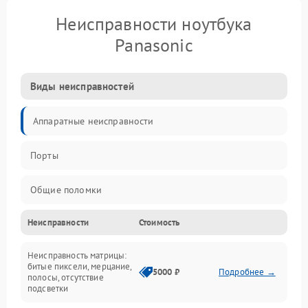
Неисправности ноутбука
Panasonic
Виды неисправностей
Аппаратные неисправности
Порты
Общие поломки
Неисправности
Стоимость
Устройства
Неисправность матрицы:
Программные ошибки
битые пиксели, мерцание,
5000 ₽
Подробнее →
полосы, отсутствие
подсветки
Электрические и системные сбои