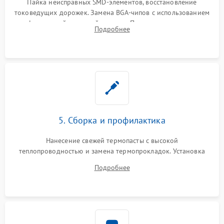
Пайка неисправных SMD-элементов, восстановление
токоведущих дорожек. Замена BGA-чипов с использованием
инфракрасной паяльной станции. Прошивка микросхемы
Подробнее
BIOS или замена поврежденных портов USB
5. Сборка и профилактика
Нанесение свежей термопасты с высокой
теплопроводностью и замена термопрокладок. Установка
системы охлаждения, подключение всех внутренних
Подробнее
шлейфов, модулей памяти и накопителей. Предварительная
сборка корпуса.