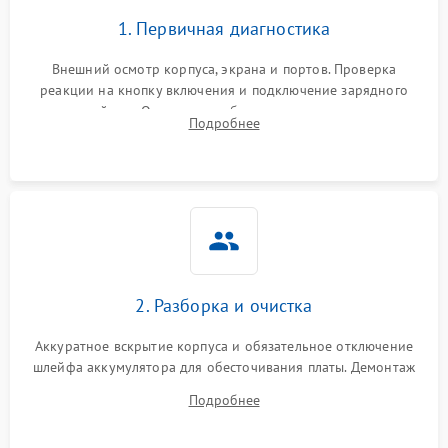
1. Первичная диагностика
Внешний осмотр корпуса, экрана и портов. Проверка
реакции на кнопку включения и подключение зарядного
устройства. Оценка потребления тока с помощью
Подробнее
лабораторного блока питания для локализации проблемы.
2. Разборка и очистка
Аккуратное вскрытие корпуса и обязательное отключение
шлейфа аккумулятора для обесточивания платы. Демонтаж
системы охлаждения, очистка кулера от пыли и удаление
Подробнее
высохшей термопасты с кристаллов чипов.