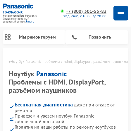
+7 (800) 301-55-83
FIX-PANASONIC
Ежедневно, с 10:00 до 20:00
Ремонт устройств Panasonic
Специализированный
cервисный центр г.
Рязань
Мы ремонтируем
Позвонить
язани
Ноутбук Panasonic проблемы с hdmi, displayport, разъёмом наушников
Ноутбук
Panasonic
Проблемы с HDMI, DisplayPort,
разъёмом наушников
Бесплатная диагностика
даже при отказе от
ремонта
Привезем и увезем ноутбук Panasonic
Ремонт музыкальных центров Panasonic
Ремонт автомагнитол Panasonic
Ремонт кондиционеров Panasonic
Ремонт парогенераторов Panasonic
Ремонт микроволновых печей Panasonic
Ремонт интерактивных панелей Panasonic
Ремонт фотоаппаратов Panasonic
Ремонт видеорекордеров Panasonic
Ремонт акустических систем Panasonic
Ремонт холодильников Panasonic
Ремонт массажных кресел Panasonic
собственной доставкой
Гарантия на наши работы по ремонту ноутбуков