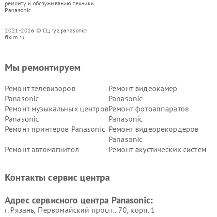
ремонту и обслуживанию техники
Panasonic
2021-2026 © СЦ ryz.panasonic-
fixim.ru
Мы ремонтируем
Ремонт телевизоров
Ремонт видеокамер
Panasonic
Panasonic
Ремонт музыкальных центров
Ремонт фотоаппаратов
Panasonic
Panasonic
Ремонт принтеров Panasonic
Ремонт видеорекордеров
Panasonic
Ремонт автомагнитол
Ремонт акустических систем
Panasonic
Panasonic
Ремонт факсов Panasonic
Ремонт интерактивных
Контакты сервис центра
панелей Panasonic
Ремонт ресиверов Panasonic
Ремонт ноутбуков Panasonic
Адрес сервисного центра Panasonic:
г. Рязань, Первомайский просп., 70, корп. 1