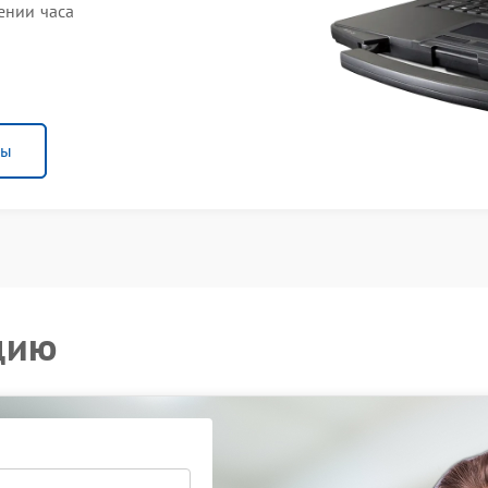
ении часа
ны
цию