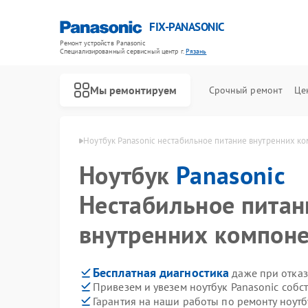
FIX-PANASONIC
Ремонт устройств Panasonic
Специализированный cервисный центр г.
Рязань
Мы ремонтируем
Срочный ремонт
Це
 Panasonic в Рязани
Ноутбук Panasonic нестабильное питание внутренних к
Ноутбук
Panasonic
Нестабильное питан
внутренних компон
Бесплатная диагностика
даже при отказ
Привезем и увезем ноутбук Panasonic собс
Гарантия на наши работы по ремонту ноутб
Ремонт телевизоров Panasonic
Ремонт видеокамер Panasonic
Ремонт музыкальных центров Panasonic
Ремонт фотоаппаратов Panasonic
Ремонт видеорекордеров Panasonic
Ремонт автомагнитол Panasonic
Ремонт акустических систем Panasonic
Ремонт интерактивных панелей Panasonic
Ремонт кондиционеров Panasonic
Ремонт холодильников Panasonic
Ремонт парогенераторов Panasonic
Ремонт микроволновых печей Panasonic
Ремонт массажных кресел Panasonic
Ремонт сплит-систем Panasonic