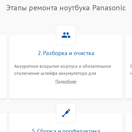
Этапы ремонта ноутбука Panasonic
2. Разборка и очистка
Аккуратное вскрытие корпуса и обязательное
отключение шлейфа аккумулятора для
обесточивания платы. Демонтаж системы
Подробнее
охлаждения, очистка кулера от пыли и удаление
высохшей термопасты с кристаллов чипов.
5. Сборка и профилактика