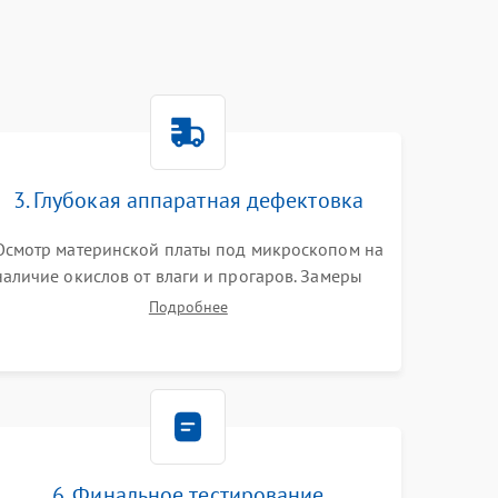
3. Глубокая аппаратная дефектовка
Осмотр материнской платы под микроскопом на
наличие окислов от влаги и прогаров. Замеры
сопротивлений и дежурных напряжений.
Подробнее
Проверка цепей питания, мультиконтроллера,
процессора и видеочипа.
6. Финальное тестирование