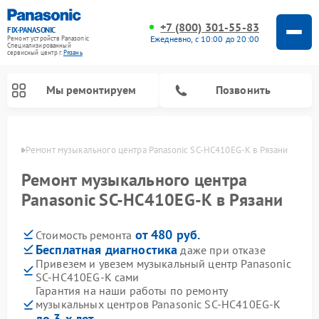
+7 (800) 301-55-83
FIX-PANASONIC
Ежедневно, с 10:00 до 20:00
Ремонт устройств Panasonic
Специализированный
cервисный центр г.
Рязань
Мы ремонтируем
Позвонить
язани
Ремонт музыкального центра Panasonic SC-HC410EG-K в Рязани
Ремонт музыкального центра
Panasonic SC-HC410EG-K в Рязани
от 480 руб.
Стоимость ремонта
Бесплатная диагностика
даже при отказе
Привезем и увезем музыкальный центр Panasonic
SC-HC410EG-K сами
Ремонт интерактивных панелей Panasonic
Ремонт фотоаппаратов Panasonic
Ремонт видеорекордеров Panasonic
Ремонт акустических систем Panasonic
Ремонт кондиционеров Panasonic
Ремонт парогенераторов Panasonic
Ремонт микроволновых печей Panasonic
Ремонт автомагнитол Panasonic
Ремонт холодильников Panasonic
Ремонт массажных кресел Panasonic
Гарантия на наши работы по ремонту
музыкальных центров Panasonic SC-HC410EG-K
до 3-х лет