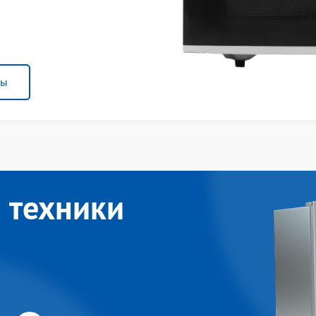
ны
 техники