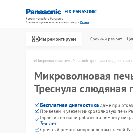
FIX-PANASONIC
Ремонт устройств Panasonic
Специализированный cервисный центр г.
Рязань
Мы ремонтируем
Срочный ремонт
Це
 Panasonic в Рязани
Микроволновая печь Panasonic треснула слюдяная пласт
Микроволновая печ
Треснула слюдяная 
Бесплатная диагностика
даже при отказ
Привезем и увезем микроволновую печь Pa
Гарантия на наши работы по ремонту микр
3-х лет
Срочный ремонт микроволновых печей Pana
Ремонт телевизоров Panasonic
Ремонт видеокамер Panasonic
Ремонт музыкальных центров Panasonic
Ремонт фотоаппаратов Panasonic
Ремонт видеорекордеров Panasonic
Ремонт автомагнитол Panasonic
Ремонт акустических систем Panasonic
Ремонт интерактивных панелей Panasonic
Ремонт кондиционеров Panasonic
Ремонт холодильников Panasonic
Ремонт парогенераторов Panasonic
Ремонт массажных кресел Panasonic
Ремонт сплит-систем Panasonic