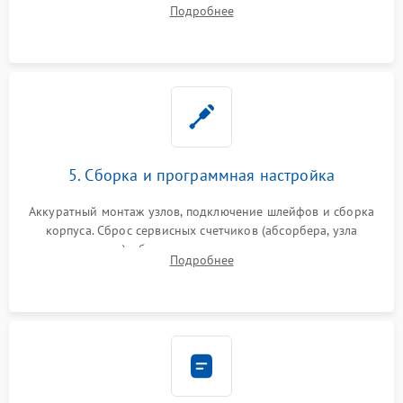
Подробнее
печати от просыпанного тонера и бумажной пыли.
5. Сборка и программная настройка
Аккуратный монтаж узлов, подключение шлейфов и сборка
корпуса. Сброс сервисных счетчиков (абсорбера, узла
закрепления), обновление прошивки и программная
Подробнее
калибровка цветопередачи и позиционирования сканера.