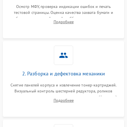
Осмотр МФУ, проверка индикации ошибок и печать
тестовой страницы. Оценка качества захвата бумаги и
работы сканирующей линейки. Сбор данных о замятиях,
Подробнее
дефектах изображения или посторонних шумах при работе.
2. Разборка и дефектовка механики
Снятие панелей корпуса и извлечение тонер-картриджей.
Визуальный контроль шестерней редуктора, роликов
захвата, термопленки и прижимного вала в печи (фьюзере).
Подробнее
Проверка оптики сканера на загрязнения.