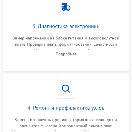
3. Диагностика электроники
Замер напряжений на блоке питания и высоковольтной
плате. Проверка платы форматирования, целостности
плоских шлейфов сканера и работоспособности флажков и
Подробнее
оптопар (датчиков прохождения бумаги).
4. Ремонт и профилактика узлов
Замена изношенных роликов, тормозных площадок и
элементов фьюзера. Компонентный ремонт плат.
Обязательная очистка блока лазера (LSU), зеркал и тракта