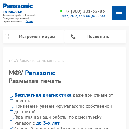
+7 (800) 301-55-83
FIX-PANASONIC
Ежедневно, с 10:00 до 20:00
Ремонт устройств Panasonic
Специализированный
cервисный центр г.
Рязань
Мы ремонтируем
Позвонить
язани
МФУ Panasonic размытая печать
МФУ
Panasonic
Размытая печать
Бесплатная диагностика
даже при отказе от
ремонта
Привезем и увезем мфу Panasonic собственной
доставкой
Ремонт музыкальных центров Panasonic
Ремонт автомагнитол Panasonic
Ремонт кондиционеров Panasonic
Ремонт парогенераторов Panasonic
Ремонт микроволновых печей Panasonic
Ремонт интерактивных панелей Panasonic
Ремонт фотоаппаратов Panasonic
Ремонт видеорекордеров Panasonic
Ремонт акустических систем Panasonic
Ремонт холодильников Panasonic
Ремонт массажных кресел Panasonic
Гарантия на наши работы по ремонту мфу
до 3-х лет
Panasonic
Срочный ремонт мфу Panasonic в течении часа