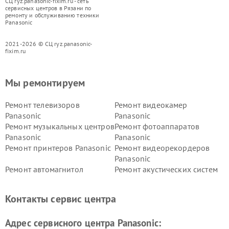
СЦ ryz.panasonic-fixim.ru - сеть
сервисных центров в Рязани по
ремонту и обслуживанию техники
Panasonic
2021-2026 © СЦ ryz.panasonic-
fixim.ru
Мы ремонтируем
Ремонт телевизоров
Ремонт видеокамер
Panasonic
Panasonic
Ремонт музыкальных центров
Ремонт фотоаппаратов
Panasonic
Panasonic
Ремонт принтеров Panasonic
Ремонт видеорекордеров
Panasonic
Ремонт автомагнитол
Ремонт акустических систем
Panasonic
Panasonic
Ремонт факсов Panasonic
Ремонт интерактивных
Контакты сервис центра
панелей Panasonic
Ремонт ресиверов Panasonic
Ремонт ноутбуков Panasonic
Адрес сервисного центра Panasonic: