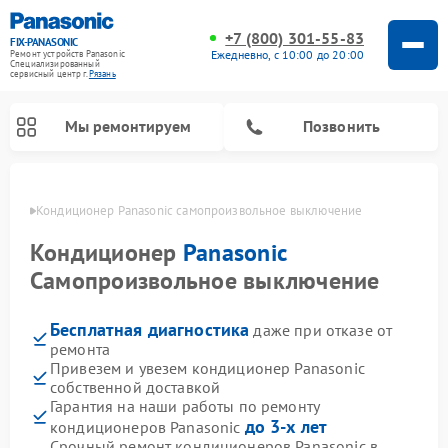
+7 (800) 301-55-83
FIX-PANASONIC
Ежедневно, с 10:00 до 20:00
Ремонт устройств Panasonic
Специализированный
cервисный центр г.
Рязань
Мы ремонтируем
Позвонить
язани
Кондиционер Panasonic самопроизвольное выключение
Кондиционер
Panasonic
Самопроизвольное выключение
Бесплатная диагностика
даже при отказе от
ремонта
Привезем и увезем кондиционер Panasonic
собственной доставкой
Ремонт музыкальных центров Panasonic
Ремонт автомагнитол Panasonic
Ремонт парогенераторов Panasonic
Ремонт микроволновых печей Panasonic
Ремонт интерактивных панелей Panasonic
Ремонт фотоаппаратов Panasonic
Ремонт видеорекордеров Panasonic
Ремонт акустических систем Panasonic
Ремонт холодильников Panasonic
Ремонт массажных кресел Panasonic
Гарантия на наши работы по ремонту
до 3-х лет
кондиционеров Panasonic
Срочный ремонт кондиционеров Panasonic в