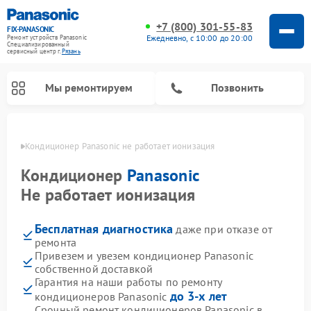
+7 (800) 301-55-83
FIX-PANASONIC
Ежедневно, с 10:00 до 20:00
Ремонт устройств Panasonic
Специализированный
cервисный центр г.
Рязань
Мы ремонтируем
Позвонить
язани
Кондиционер Panasonic не работает ионизация
Кондиционер
Panasonic
Не работает ионизация
Бесплатная диагностика
даже при отказе от
ремонта
Привезем и увезем кондиционер Panasonic
собственной доставкой
Ремонт музыкальных центров Panasonic
Ремонт автомагнитол Panasonic
Ремонт парогенераторов Panasonic
Ремонт микроволновых печей Panasonic
Ремонт интерактивных панелей Panasonic
Ремонт фотоаппаратов Panasonic
Ремонт видеорекордеров Panasonic
Ремонт акустических систем Panasonic
Ремонт холодильников Panasonic
Ремонт массажных кресел Panasonic
Гарантия на наши работы по ремонту
до 3-х лет
кондиционеров Panasonic
Срочный ремонт кондиционеров Panasonic в