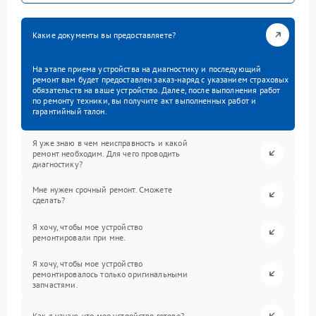
Какие документы вы предоставляете?
На этапе приема устройства на диагностику и последующий
ремонт вам будет предоставлен заказ-наряд с указанием страховых
обязательств на ваше устройство. Далее, после выполнения работ
по ремонту техники, вы получите акт выполненных работ и
гарантийный талон.
Я уже знаю в чем неисправность и какой
ремонт необходим. Для чего проводить
диагностику?
Мне нужен срочный ремонт. Сможете
сделать?
Я хочу, чтобы мое устройство
ремонтировали при мне.
Я хочу, чтобы мое устройство
ремонтировалось только оригинальными
запчастями.
Как я узнаю, что мое устройство готово?