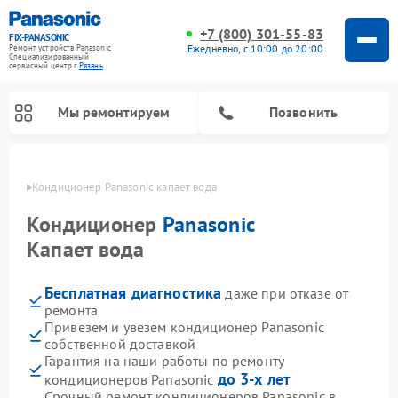
+7 (800) 301-55-83
FIX-PANASONIC
Ежедневно, с 10:00 до 20:00
Ремонт устройств Panasonic
Специализированный
cервисный центр г.
Рязань
Мы ремонтируем
Позвонить
язани
Кондиционер Panasonic капает вода
Кондиционер
Panasonic
Капает вода
Бесплатная диагностика
даже при отказе от
ремонта
Привезем и увезем кондиционер Panasonic
собственной доставкой
Ремонт музыкальных центров Panasonic
Ремонт автомагнитол Panasonic
Ремонт парогенераторов Panasonic
Ремонт микроволновых печей Panasonic
Ремонт интерактивных панелей Panasonic
Ремонт фотоаппаратов Panasonic
Ремонт видеорекордеров Panasonic
Ремонт акустических систем Panasonic
Ремонт холодильников Panasonic
Ремонт массажных кресел Panasonic
Гарантия на наши работы по ремонту
до 3-х лет
кондиционеров Panasonic
Срочный ремонт кондиционеров Panasonic в