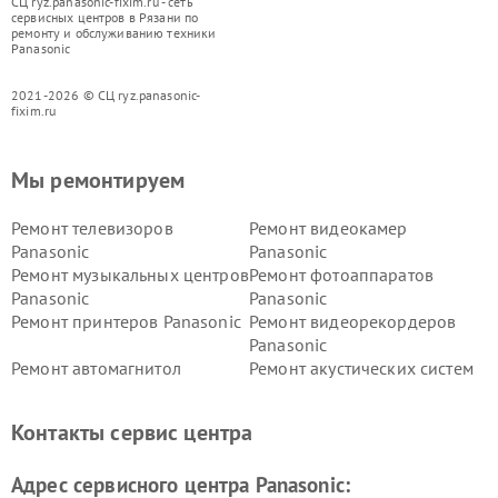
СЦ ryz.panasonic-fixim.ru - сеть
сервисных центров в Рязани по
ремонту и обслуживанию техники
Panasonic
2021-2026 © СЦ ryz.panasonic-
fixim.ru
Мы ремонтируем
Ремонт телевизоров
Ремонт видеокамер
Panasonic
Panasonic
Ремонт музыкальных центров
Ремонт фотоаппаратов
Panasonic
Panasonic
Ремонт принтеров Panasonic
Ремонт видеорекордеров
Panasonic
Ремонт автомагнитол
Ремонт акустических систем
Panasonic
Panasonic
Ремонт факсов Panasonic
Ремонт интерактивных
Контакты сервис центра
панелей Panasonic
Ремонт ресиверов Panasonic
Ремонт ноутбуков Panasonic
Адрес сервисного центра Panasonic: