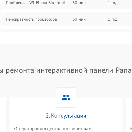
Проблемы с Wi-Fi или Bluetooth
60 мин
1 год
Неисправность процессора
60 мин
1 год
Повреждение кабелей
60 мин
1 год
подключения
Неисправность кнопок управления
60 мин
1 год
ы ремонта интерактивной панели Pana
Перегрев устройства
60 мин
1 год
Неисправность системы
60 мин
1 год
охлаждения
Повреждение разъемов питания
60 мин
1 год
2. Консультация
Оператор колл центра позвонит вам,