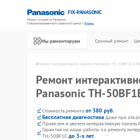
FIX-PANASONIC
Ремонт устройств Panasonic
Специализированный cервисный центр г.
Рязань
Мы ремонтируем
Срочный ремонт
Це
 Panasonic в Рязани
Ремонт интерактивной панели Panasonic TH-50BF1E в Р
Ремонт интерактивн
Panasonic TH-50BF1
от 380 руб.
Стоимость ремонта
Бесплатная диагностика
даже при отказ
Привезем и увезем интерактивную панель 
Гарантия на наши работы по ремонту инте
до 3-х лет
TH-50BF1E
Ремонт телевизоров Panasonic
Ремонт видеокамер Panasonic
Ремонт музыкальных центров Panasonic
Ремонт фотоаппаратов Panasonic
Ремонт видеорекордеров Panasonic
Ремонт автомагнитол Panasonic
Ремонт акустических систем Panasonic
Ремонт кондиционеров Panasonic
Ремонт холодильников Panasonic
Ремонт парогенераторов Panasonic
Ремонт микроволновых печей Panasonic
Ремонт массажных кресел Panasonic
Ремонт сплит-систем Panasonic