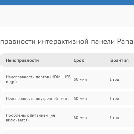
правности интерактивной панели Pana
Неисправности
Срок
Гарантия
Неисправность портов (HDMI, USB
60 мин
1 год
и др.)
Неисправность внутренней платы
60 мин
1 год
Проблемы с питанием (не
60 мин
1 год
включается)