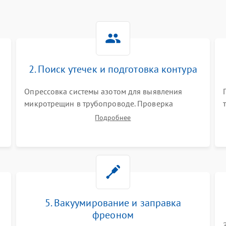
2. Поиск утечек и подготовка контура
Опрессовка системы азотом для выявления
микротрещин в трубопроводе. Проверка
испарителя и конденсатора течеискателем.
Подробнее
Демонтаж старого фильтра-осушителя и
продувка капиллярной трубки для устранения
засоров.
5. Вакуумирование и заправка
фреоном