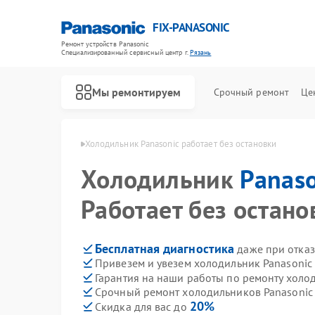
FIX-PANASONIC
Ремонт устройств Panasonic
Специализированный cервисный центр г.
Рязань
Мы ремонтируем
Срочный ремонт
Це
 Panasonic в Рязани
Холодильник Panasonic работает без остановки
Холодильник
Panaso
Работает без остано
Бесплатная диагностика
даже при отказ
Привезем и увезем холодильник Panasonic
Гарантия на наши работы по ремонту холо
Срочный ремонт холодильников Panasonic 
20%
Скидка для вас до
Ремонт телевизоров Panasonic
Ремонт видеокамер Panasonic
Ремонт музыкальных центров Panasonic
Ремонт фотоаппаратов Panasonic
Ремонт видеорекордеров Panasonic
Ремонт автомагнитол Panasonic
Ремонт акустических систем Panasonic
Ремонт интерактивных панелей Panasonic
Ремонт кондиционеров Panasonic
Ремонт парогенераторов Panasonic
Ремонт микроволновых печей Panasonic
Ремонт массажных кресел Panasonic
Ремонт сплит-систем Panasonic