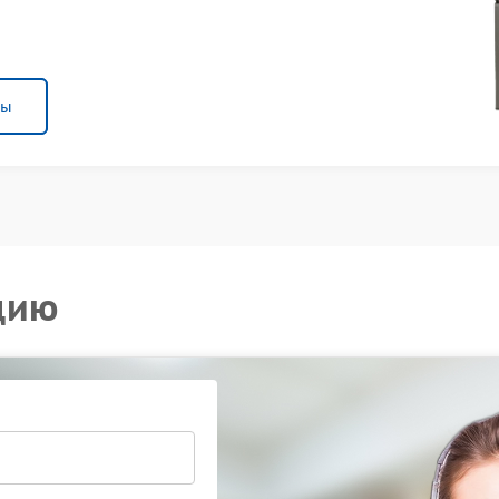
ны
цию