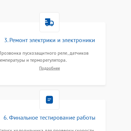
3. Ремонт электрики и электроники
Прозвонка пускозащитного реле, датчиков
температуры и терморегулятора.
Восстановление цепей питания системы No
Подробнее
Frost, включая ТЭН оттайки и вентилятор.
Ремонт или замена платы управления при сбоях
алгоритмов.
6. Финальное тестирование работы
Запуск холодильника для проверки скорости