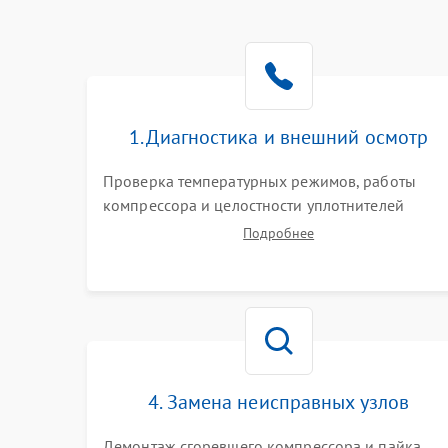
1. Диагностика и внешний осмотр
Проверка температурных режимов, работы
компрессора и целостности уплотнителей
дверей. Измерение сопротивления обмоток
Подробнее
мотора, проверка термостата и считывание
кодов ошибок с электронного дисплея.
4. Замена неисправных узлов
Демонтаж сгоревшего компрессора и пайка