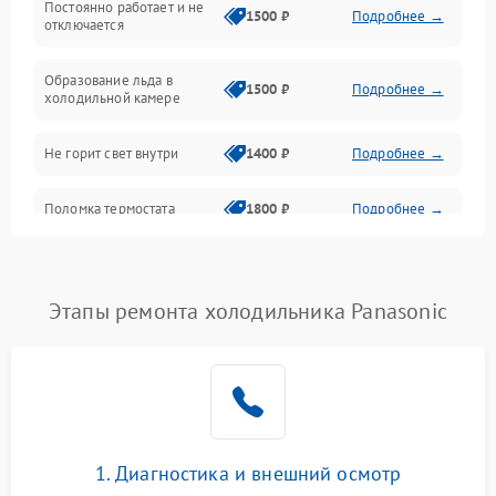
Постоянно работает и не
1500 ₽
Подробнее →
отключается
Программное обеспечение
Образование льда в
1500 ₽
Подробнее →
холодильной камере
Не горит свет внутри
1400 ₽
Подробнее →
Поломка термостата
1800 ₽
Подробнее →
Не работает вентилятор
1800 ₽
Подробнее →
Этапы ремонта холодильника Panasonic
Поломка системы No Frost
2600 ₽
Подробнее →
Образование конденсата
1800 ₽
Подробнее →
на стенках
Сбой в работе инвертора
2100 ₽
Подробнее →
1. Диагностика и внешний осмотр