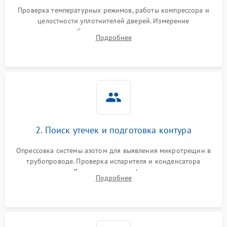
Запах горелого при
2000 ₽
Подробнее →
Проверка температурных режимов, работы компрессора и
работе
целостности уплотнителей дверей. Измерение
сопротивления обмоток мотора, проверка термостата и
Не включается
Подробнее
1000 ₽
Подробнее →
считывание кодов ошибок с электронного дисплея.
холодильник
Проблемы с системой
автоматической
1800 ₽
Подробнее →
разморозки
2. Поиск утечек и подготовка контура
Опрессовка системы азотом для выявления микротрещин в
трубопроводе. Проверка испарителя и конденсатора
течеискателем. Демонтаж старого фильтра-осушителя и
Подробнее
продувка капиллярной трубки для устранения засоров.