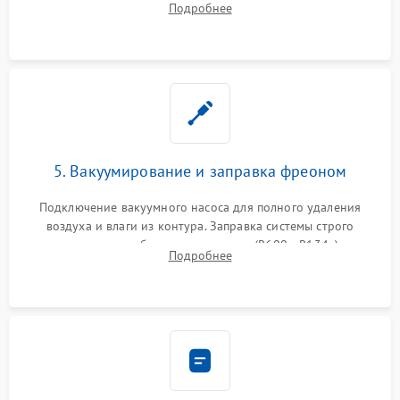
Подробнее
сломанных заслонок или поврежденных дверных петель.
5. Вакуумирование и заправка фреоном
Подключение вакуумного насоса для полного удаления
воздуха и влаги из контура. Заправка системы строго
дозированным объемом хладагента (R600a, R134a) по
Подробнее
электронным весам. Контроль рабочего давления в системе.