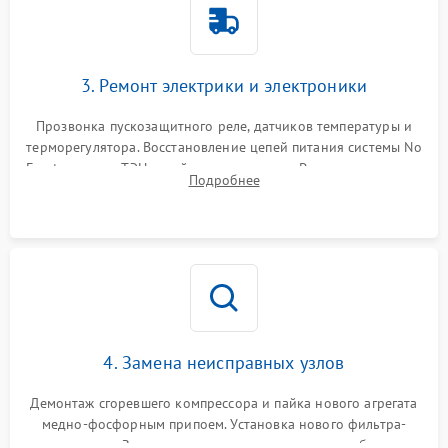
3. Ремонт электрики и электроники
Прозвонка пускозащитного реле, датчиков температуры и
терморегулятора. Восстановление цепей питания системы No
Frost, включая ТЭН оттайки и вентилятор. Ремонт или замена
Подробнее
платы управления при сбоях алгоритмов.
4. Замена неисправных узлов
Демонтаж сгоревшего компрессора и пайка нового агрегата
медно-фосфорным припоем. Установка нового фильтра-
осушителя. Замена изношенных вентиляторов обдува,