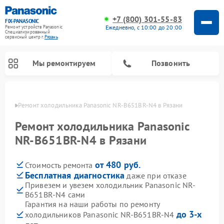
+7 (800) 301-55-83
FIX-PANASONIC
Ежедневно, с 10:00 до 20:00
Ремонт устройств Panasonic
Специализированный
cервисный центр г.
Рязань
Мы ремонтируем
Позвонить
язани
Ремонт холодильника Panasonic NR-B651BR-N4 в Рязани
Ремонт холодильника Panasonic
NR-B651BR-N4 в Рязани
от 480 руб.
Стоимость ремонта
Бесплатная диагностика
даже при отказе
Привезем и увезем холодильник Panasonic NR-
B651BR-N4 сами
Ремонт музыкальных центров Panasonic
Ремонт автомагнитол Panasonic
Ремонт парогенераторов Panasonic
Ремонт микроволновых печей Panasonic
Ремонт интерактивных панелей Panasonic
Ремонт фотоаппаратов Panasonic
Ремонт видеорекордеров Panasonic
Ремонт акустических систем Panasonic
Ремонт кондиционеров Panasonic
Ремонт массажных кресел Panasonic
Гарантия на наши работы по ремонту
до 3-х
холодильников Panasonic NR-B651BR-N4