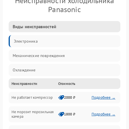
Неисправности холодильника
Panasonic
Виды неисправностей
Электроника
Механические повреждения
Охлаждение
Неисправности
Стоимость
Механика
Не работает компрессор
2000 ₽
Подробнее →
Электропитание
Не морозит морозильная
Дренаж
1800 ₽
Подробнее →
камера
Оттайка