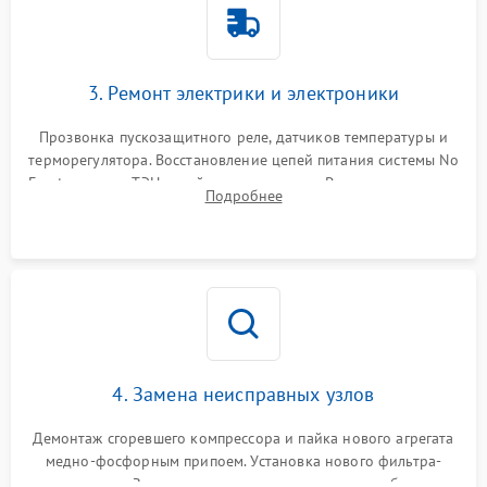
3. Ремонт электрики и электроники
Прозвонка пускозащитного реле, датчиков температуры и
терморегулятора. Восстановление цепей питания системы No
Frost, включая ТЭН оттайки и вентилятор. Ремонт или замена
Подробнее
платы управления при сбоях алгоритмов.
4. Замена неисправных узлов
Демонтаж сгоревшего компрессора и пайка нового агрегата
медно-фосфорным припоем. Установка нового фильтра-
осушителя. Замена изношенных вентиляторов обдува,