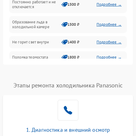
Постоянно работает и не
1500 ₽
Подробнее →
отключается
Программное обеспечение
Образование льда в
1500 ₽
Подробнее →
холодильной камере
Не горит свет внутри
1400 ₽
Подробнее →
Поломка термостата
1800 ₽
Подробнее →
Не работает вентилятор
1800 ₽
Подробнее →
Этапы ремонта холодильника Panasonic
Поломка системы No Frost
2600 ₽
Подробнее →
Образование конденсата
1800 ₽
Подробнее →
на стенках
Сбой в работе инвертора
2100 ₽
Подробнее →
1. Диагностика и внешний осмотр