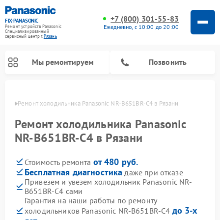
+7 (800) 301-55-83
FIX-PANASONIC
Ежедневно, с 10:00 до 20:00
Ремонт устройств Panasonic
Специализированный
cервисный центр г.
Рязань
Мы ремонтируем
Позвонить
язани
Ремонт холодильника Panasonic NR-B651BR-C4 в Рязани
Ремонт холодильника Panasonic
NR-B651BR-C4 в Рязани
от 480 руб.
Стоимость ремонта
Бесплатная диагностика
даже при отказе
Привезем и увезем холодильник Panasonic NR-
B651BR-C4 сами
Ремонт музыкальных центров Panasonic
Ремонт автомагнитол Panasonic
Ремонт парогенераторов Panasonic
Ремонт микроволновых печей Panasonic
Ремонт интерактивных панелей Panasonic
Ремонт фотоаппаратов Panasonic
Ремонт видеорекордеров Panasonic
Ремонт акустических систем Panasonic
Ремонт кондиционеров Panasonic
Ремонт массажных кресел Panasonic
Гарантия на наши работы по ремонту
до 3-х
холодильников Panasonic NR-B651BR-C4