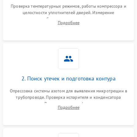
Запах горелого при
2000 ₽
Подробнее →
Проверка температурных режимов, работы компрессора и
работе
целостности уплотнителей дверей. Измерение
сопротивления обмоток мотора, проверка термостата и
Не включается
Подробнее
1000 ₽
Подробнее →
считывание кодов ошибок с электронного дисплея.
холодильник
Проблемы с системой
автоматической
1800 ₽
Подробнее →
разморозки
2. Поиск утечек и подготовка контура
Опрессовка системы азотом для выявления микротрещин в
трубопроводе. Проверка испарителя и конденсатора
течеискателем. Демонтаж старого фильтра-осушителя и
Подробнее
продувка капиллярной трубки для устранения засоров.