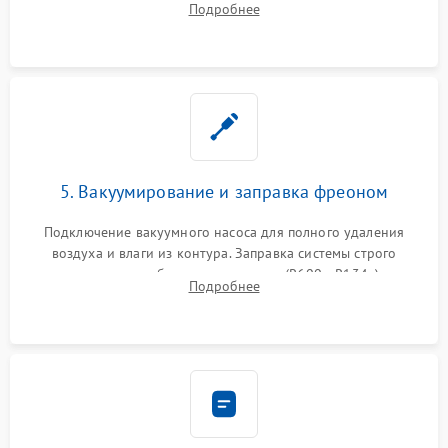
Подробнее
сломанных заслонок или поврежденных дверных петель.
5. Вакуумирование и заправка фреоном
Подключение вакуумного насоса для полного удаления
воздуха и влаги из контура. Заправка системы строго
дозированным объемом хладагента (R600a, R134a) по
Подробнее
электронным весам. Контроль рабочего давления в системе.