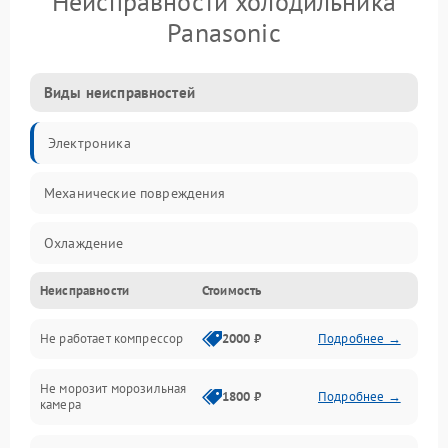
Неисправности холодильника
Panasonic
Виды неисправностей
Электроника
Механические повреждения
Охлаждение
Неисправности
Стоимость
Механика
Не работает компрессор
2000 ₽
Подробнее →
Электропитание
Не морозит морозильная
Дренаж
1800 ₽
Подробнее →
камера
Оттайка