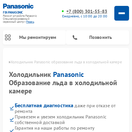
+7 (800) 301-55-83
FIX-PANASONIC
Ежедневно, с 10:00 до 20:00
Ремонт устройств Panasonic
Специализированный
cервисный центр г.
Рязань
Мы ремонтируем
Позвонить
язани
Холодильник Panasonic образование льда в холодильной камере
Холодильник
Panasonic
Образование льда в холодильной
камере
Бесплатная диагностика
даже при отказе от
ремонта
Привезем и увезем холодильник Panasonic
Ремонт музыкальных центров Panasonic
Ремонт автомагнитол Panasonic
Ремонт парогенераторов Panasonic
Ремонт микроволновых печей Panasonic
Ремонт интерактивных панелей Panasonic
Ремонт фотоаппаратов Panasonic
Ремонт видеорекордеров Panasonic
Ремонт акустических систем Panasonic
Ремонт кондиционеров Panasonic
Ремонт массажных кресел Panasonic
собственной доставкой
Гарантия на наши работы по ремонту