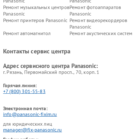
Panasonic
Panasonic
Ремонт музыкальных центров
Ремонт фотоаппаратов
Panasonic
Panasonic
Ремонт принтеров Panasonic
Ремонт видеорекордеров
Panasonic
Ремонт автомагнитол
Ремонт акустических систем
Panasonic
Panasonic
Ремонт факсов Panasonic
Ремонт интерактивных
Контакты сервис центра
панелей Panasonic
Ремонт ресиверов Panasonic
Ремонт ноутбуков Panasonic
Адрес сервисного центра Panasonic:
г. Рязань, Первомайский просп., 70, корп. 1
Горячая линия:
+7 (800) 301-55-83
Электронная почта:
info@panasonic-fixim.ru
для юридических лиц
manager@fix-panasonic.ru