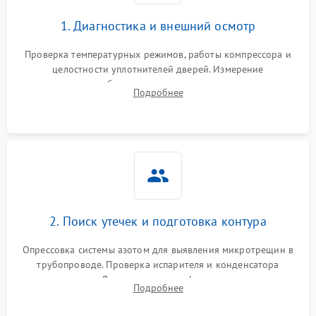
1. Диагностика и внешний осмотр
Проверка температурных режимов, работы компрессора и
целостности уплотнителей дверей. Измерение
сопротивления обмоток мотора, проверка термостата и
Подробнее
считывание кодов ошибок с электронного дисплея.
2. Поиск утечек и подготовка контура
Опрессовка системы азотом для выявления микротрещин в
трубопроводе. Проверка испарителя и конденсатора
течеискателем. Демонтаж старого фильтра-осушителя и
Подробнее
продувка капиллярной трубки для устранения засоров.