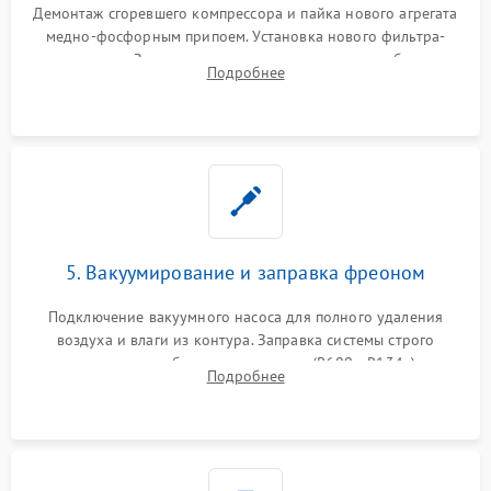
Демонтаж сгоревшего компрессора и пайка нового агрегата
медно-фосфорным припоем. Установка нового фильтра-
осушителя. Замена изношенных вентиляторов обдува,
Подробнее
сломанных заслонок или поврежденных дверных петель.
5. Вакуумирование и заправка фреоном
Подключение вакуумного насоса для полного удаления
воздуха и влаги из контура. Заправка системы строго
дозированным объемом хладагента (R600a, R134a) по
Подробнее
электронным весам. Контроль рабочего давления в системе.