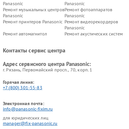
Panasonic
Panasonic
Ремонт музыкальных центров
Ремонт фотоаппаратов
Panasonic
Panasonic
Ремонт принтеров Panasonic
Ремонт видеорекордеров
Panasonic
Ремонт автомагнитол
Ремонт акустических систем
Panasonic
Panasonic
Ремонт факсов Panasonic
Ремонт интерактивных
Контакты сервис центра
панелей Panasonic
Ремонт ресиверов Panasonic
Ремонт ноутбуков Panasonic
Адрес сервисного центра Panasonic:
г. Рязань, Первомайский просп., 70, корп. 1
Горячая линия:
+7 (800) 301-55-83
Электронная почта:
info@panasonic-fixim.ru
для юридических лиц
manager@fix-panasonic.ru