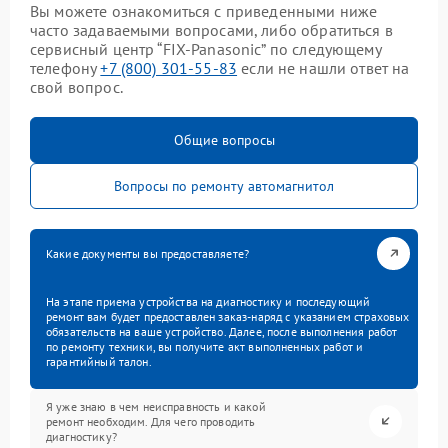
Вы можете ознакомиться с приведенными ниже
часто задаваемыми вопросами, либо обратиться в
сервисный центр “FIX-Panasonic” по следующему
телефону
+7 (800) 301-55-83
если не нашли ответ на
свой вопрос.
Общие вопросы
Вопросы по ремонту автомагнитол
Какие документы вы предоставляете?
На этапе приема устройства на диагностику и последующий
ремонт вам будет предоставлен заказ-наряд с указанием страховых
обязательств на ваше устройство. Далее, после выполнения работ
по ремонту техники, вы получите акт выполненных работ и
гарантийный талон.
Я уже знаю в чем неисправность и какой
ремонт необходим. Для чего проводить
диагностику?