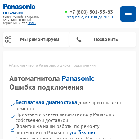
+7 (800) 301-55-83
FIX-PANASONIC
Ежедневно, с 10:00 до 20:00
Ремонт устройств Panasonic
Специализированный
cервисный центр г.
Рязань
Мы ремонтируем
Позвонить
язани
Автомагнитола Panasonic ошибка подключения
Автомагнитола
Panasonic
Ошибка подключения
Бесплатная диагностика
даже при отказе от
ремонта
Привезем и увезем автомагнитолу Panasonic
собственной доставкой
Ремонт интерактивных панелей Panasonic
Ремонт музыкальных центров Panasonic
Ремонт акустических систем Panasonic
Ремонт кондиционеров Panasonic
Ремонт парогенераторов Panasonic
Ремонт микроволновых печей Panasonic
Ремонт фотоаппаратов Panasonic
Ремонт видеорекордеров Panasonic
Ремонт холодильников Panasonic
Ремонт массажных кресел Panasonic
Гарантия на наши работы по ремонту
до 3-х лет
автомагнитол Panasonic
Срочный ремонт автомагнитол Panasonic в