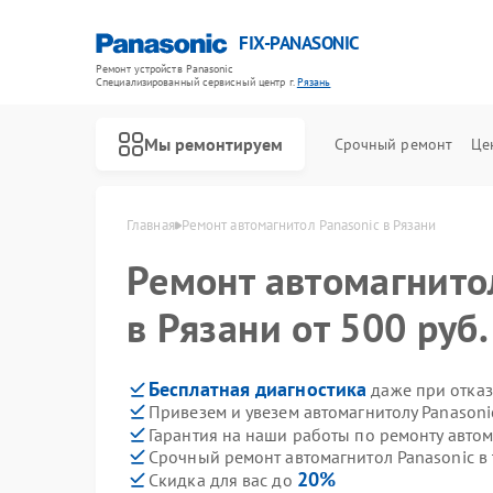
FIX-PANASONIC
Ремонт устройств Panasonic
Специализированный cервисный центр г.
Рязань
Мы ремонтируем
Срочный ремонт
Це
Главная
Ремонт автомагнитол Panasonic в Рязани
Ремонт автомагнит
в Рязани от 500 руб.
Бесплатная диагностика
даже при отказ
Привезем и увезем автомагнитолу Panasoni
Гарантия на наши работы по ремонту авто
Срочный ремонт автомагнитол Panasonic в 
20%
Скидка для вас до
Ремонт телевизоров Panasonic
Ремонт видеокамер Panasonic
Ремонт музыкальных центров Panasonic
Ремонт фотоаппаратов Panasonic
Ремонт видеорекордеров Panasonic
Ремонт акустических систем Panasonic
Ремонт интерактивных панелей Panasonic
Ремонт кондиционеров Panasonic
Ремонт холодильников Panasonic
Ремонт парогенераторов Panasonic
Ремонт микроволновых печей Panasonic
Ремонт массажных кресел Panasonic
Ремонт сплит-систем Panasonic