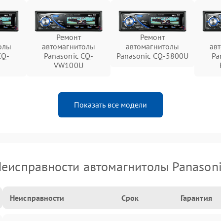
Ремонт
Ремонт
олы
автомагнитолы
автомагнитолы
ав
CQ-
Panasonic CQ-
Panasonic CQ-5800U
Pa
VW100U
Показать все модели
еисправности автомагнитолы Panason
Неисправности
Срок
Гарантия