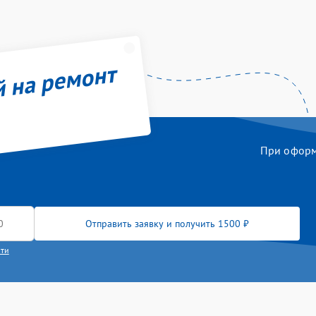
й на ремонт
При оформл
Отправить заявку и получить 1500 ₽
сти