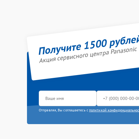
Получите 1500 рубле
Акция сервисного центра Panasonic
Отправляя, Вы соглашаетесь с
политикой конфиденциально