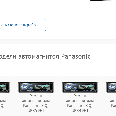
нать стоимость работ
дели автомагнитол Panasonic
Ремонт
Ремонт
олы
автомагнитолы
автомагнитолы
ав
CQ-
Panasonic CQ-
Panasonic CQ-
Pa
1
URX59E1
URX49E1