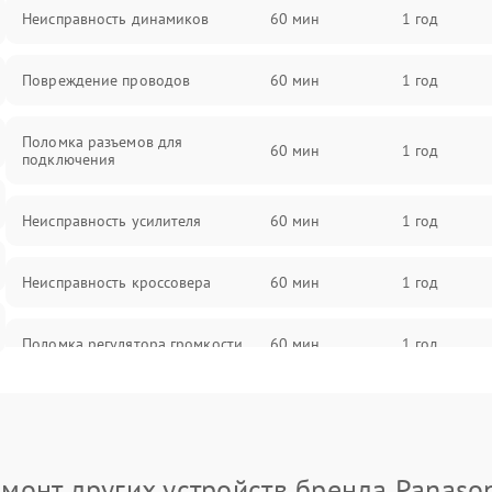
Неисправность динамиков
60 мин
1 год
Повреждение проводов
60 мин
1 год
Поломка разъемов для
60 мин
1 год
подключения
Неисправность усилителя
60 мин
1 год
Неисправность кроссовера
60 мин
1 год
Поломка регулятора громкости
60 мин
1 год
Неисправность системы защиты от
60 мин
1 год
перегрузок
монт других устройств бренда Panaso
Поломка системы автоматического