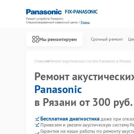
FIX-PANASONIC
Ремонт устройств Panasonic
Специализированный cервисный центр г.
Рязань
Мы ремонтируем
Срочный ремонт
Це
Главная
Ремонт акустических систем Panasonic в Рязани
Ремонт акустически
Panasonic
в Рязани от 300 руб.
Бесплатная диагностика
даже при отказ
Привезем и увезем акустическую систему P
Гарантия на наши работы по ремонту акуст
Ремонт телевизоров Panasonic
Ремонт видеокамер Panasonic
Ремонт музыкальных центров Panasonic
Ремонт фотоаппаратов Panasonic
Ремонт видеорекордеров Panasonic
Ремонт автомагнитол Panasonic
Ремонт интерактивных панелей Panasonic
Ремонт кондиционеров Panasonic
Ремонт холодильников Panasonic
Ремонт парогенераторов Panasonic
Ремонт микроволновых печей Panasonic
Ремонт массажных кресел Panasonic
Ремонт сплит-систем Panasonic