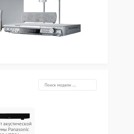
т акустической
емы Panasonic