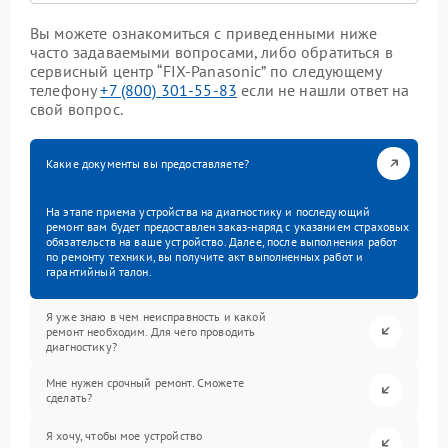
Вы можете ознакомиться с приведенными ниже
часто задаваемыми вопросами, либо обратиться в
сервисный центр “FIX-Panasonic” по следующему
телефону
+7 (800) 301-55-83
если не нашли ответ на
свой вопрос.
Какие документы вы предоставляете?
На этапе приема устройства на диагностику и последующий
ремонт вам будет предоставлен заказ-наряд с указанием страховых
обязательств на ваше устройство. Далее, после выполнения работ
по ремонту техники, вы получите акт выполненных работ и
гарантийный талон.
Я уже знаю в чем неисправность и какой
ремонт необходим. Для чего проводить
диагностику?
Мне нужен срочный ремонт. Сможете
сделать?
Я хочу, чтобы мое устройство