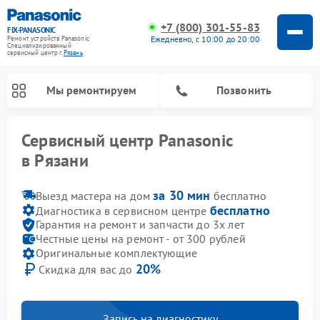
+7 (800) 301-55-83
FIX-PANASONIC
Ежедневно, с 10:00 до 20:00
Ремонт устройств Panasonic
Специализированный
cервисный центр г.
Рязань
Мы ремонтируем
Позвонить
Сервисный центр Panasonic
в Рязани
за 30 мин
Выезд мастера на дом
бесплатно
бесплатно
Диагностика в сервисном центре
Гарантия на ремонт и запчасти до 3х лет
Честные цены на ремонт - от 300 рублей
Оригинальные комплектующие
20%
Скидка для вас до
Ремонт музыкальных центров Panasonic
Ремонт автомагнитол Panasonic
Ремонт холодильников Panasonic
Ремонт массажных кресел Panasonic
Ремонт интерактивных панелей Panasonic
Ремонт фотоаппаратов Panasonic
Ремонт видеорекордеров Panasonic
Ремонт акустических систем Panasonic
Ремонт кондиционеров Panasonic
Ремонт парогенераторов Panasonic
Ремонт микроволновых печей Panasonic
Запись на диагностику