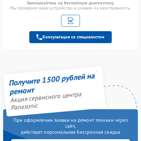
Записывайтесь на бесплатную диагностику.
Мы проверим ваше устройство и укажем на неисправность.
Замена
трансформаторов
1800 рублей
подсветки
Замена шлейфа
Консультация со специалистом
1500 рублей
матрицы
Замена шнура питания
1500 рублей
Комплексная чистка
1400 рублей
Получите 1500 рублей на
Прошивка /
900 рублей
ремонт
разблокировка
Акция сервисного центра
Прошивка блока
Panasonic
900 рублей
управления
При оформлении заявки на ремонт техники через
Ремонт блока
1000 рублей
сайт,
управления
действует персональная бессрочная скидка
Замена модуля Wi-Fi
1000 рублей