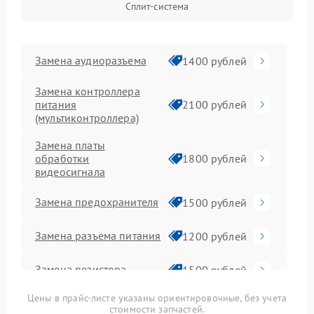
Сплит-система
Замена аудиоразъема
1400 рублей
Замена контроллера
питания
2100 рублей
(мультиконтроллера)
Замена платы
обработки
1800 рублей
видеосигнала
Замена предохранителя
1500 рублей
Замена разъема питания
1200 рублей
Замена резистора
1500 рублей
Цены в прайс-листе указаны ориентировочные, без учета
Замена сигнальной
1300 рублей
стоимости запчастей.
платы